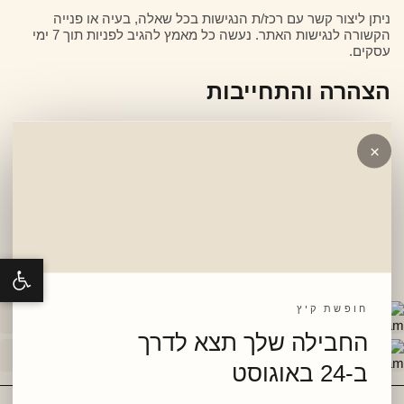
ניתן ליצור קשר עם רכז/ת הנגישות בכל שאלה, בעיה או פנייה
הקשורה לנגישות האתר. נעשה כל מאמץ להגיב לפניות תוך 7 ימי
עסקים.
הצהרה והתחייבות
אנו מתחייבים להמשיך ולשפר את הנגישות באתר. הצהרה זו תעודכן
מעת לעת בהתאם לשינויים באתר ובתקני הנגישות.
×
תאריך הצהרה: 17/05/2026
עדכון אחרון: 19/05/2026
PANIM PARIS ON INSTAGRAM
פתח סרג
חופשת קיץ
החבילה שלך תצא לדרך
ב-24 באוגוסט