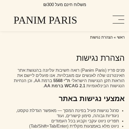
ילוג
משלוח חינם מעל ₪300
תוכן
PANIM PARIS
ראשי
»
הצהרת נגישות
הצהרת נגישות
פנים פריז (Panim Paris) רואה חשיבות עליונה בהנגשת אתר
האינטרנט שלה לאנשים עם מוגבלויות. אנו פועלים ליישם את
הוראות תקן הנגישות הישראלי
ת"י 5568
ברמת AA, וכן הנחיות
הנגישות הבינלאומיות
WCAG 2.1 ברמת AA
.
אמצעי נגישות באתר
סרגל נגישות פעיל בפינת המסך — מאפשר הגדלת טקסט,
ניגודיות גבוהה, סימון קישורים, ועוד
תפריט ניווט עקבי וקבוע בכל העמודים
ניווט מלא באמצעות מקלדת (Tab/Shift+Tab/Enter)