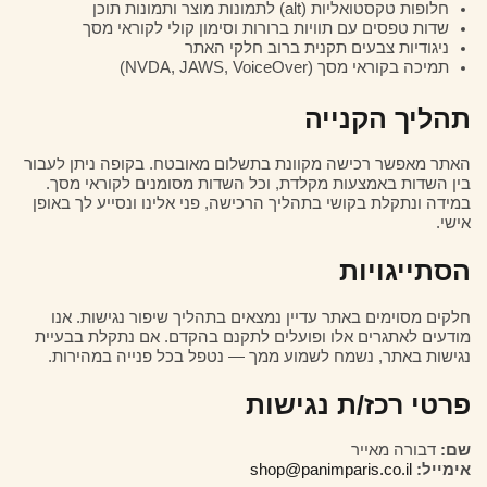
חלופות טקסטואליות (alt) לתמונות מוצר ותמונות תוכן
שדות טפסים עם תוויות ברורות וסימון קולי לקוראי מסך
ניגודיות צבעים תקנית ברוב חלקי האתר
תמיכה בקוראי מסך (NVDA, JAWS, VoiceOver)
תהליך הקנייה
האתר מאפשר רכישה מקוונת בתשלום מאובטח. בקופה ניתן לעבור
בין השדות באמצעות מקלדת, וכל השדות מסומנים לקוראי מסך.
במידה ונתקלת בקושי בתהליך הרכישה, פני אלינו ונסייע לך באופן
אישי.
הסתייגויות
חלקים מסוימים באתר עדיין נמצאים בתהליך שיפור נגישות. אנו
מודעים לאתגרים אלו ופועלים לתקנם בהקדם. אם נתקלת בבעיית
נגישות באתר, נשמח לשמוע ממך — נטפל בכל פנייה במהירות.
פרטי רכז/ת נגישות
שם:
דבורה מאייר
אימייל:
shop@panimparis.co.il