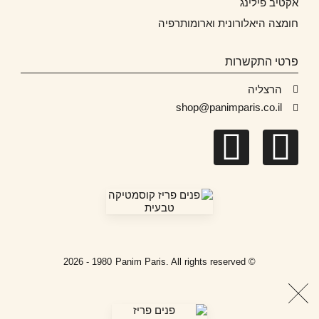
אקטיב פילינג
חומצה היאלורונית וארומותרפיה
פרטי התקשרות
הרצליה
shop@panimparis.co.il
I
F
n
a
s
c
t
e
1980 - 2026
© Panim Paris. All rights reserved
a
b