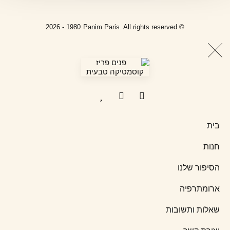
t
e
1980 - 2026
© Panim Paris. All rights reserved
a
b
g
o
r
o
a
k
בית
m
-
חנות
f
הסיפור שלנו
ארומתרפיה
שאלות ותשובות