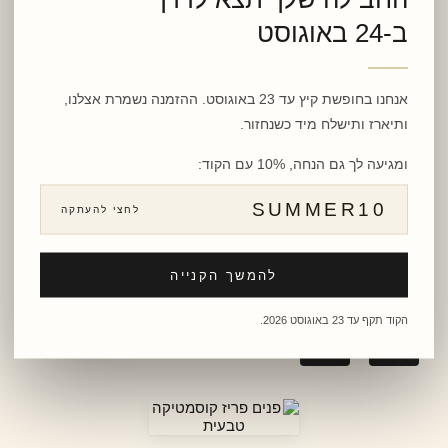
ב-24 באוגוסט
קטגוריות מוצרים
סרום
אנחנו בחופשת קיץ עד 23 באוגוסט. ההזמנה נשמרת אצלנו,
קרם
ותיארז ותישלח מיד כשנחזור.
אקטיב פילינג
ומגיעה לך גם הנחה, 10% עם הקוד:
חומצה היאלורונית וארומותרפיה
SUMMER10
לחצי להעתקה
פרטי התקשרות
הרצליה
להמשך הקנייה
shop@panimparis.co.il
I
F
הקוד תקף עד 23 באוגוסט 2026.
n
a
s
c